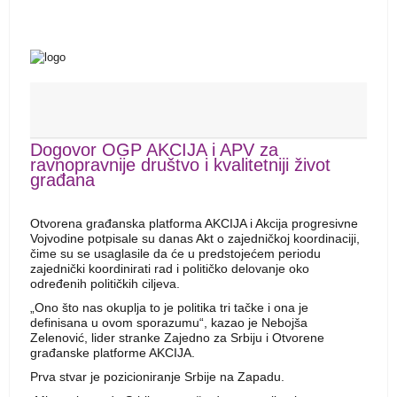
Dogovor OGP AKCIJA i APV za
ravnopravnije društvo i kvalitetniji život
građana
Otvorena građanska platforma AKCIJA i Akcija progresivne
Vojvodine potpisale su danas Akt o zajedničkoj koordinaciji,
čime su se usaglasile da će u predstojećem periodu
zajednički koordinirati rad i političko delovanje oko
određenih političkih ciljeva.
„Ono što nas okuplja to je politika tri tačke i ona je
definisana u ovom sporazumu“, kazao je Nebojša
Zelenović, lider stranke Zajedno za Srbiju i Otvorene
građanske platforme AKCIJA.
Prva stvar je pozicioniranje Srbije na Zapadu.