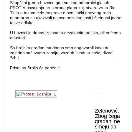
Skupštini grada Loznice gde su, kao odbornici glasali
PROTIV usvajanja prostornog plana koji otvara vrata Rio
Tintu a tokom cele rasprave o ovoj tački dnevnog reda
neumorno su ukazivali na sve nezakonitosti i štetnosti jedne
takve odluke.
U Loznici je danas izglasana nezakonita odluka, ali nećemo
odustati.
Sa brojnim građanima danas smo dogovarali kako da
zajedno sačuvamo zemlju, vazduh i vodu u našoj divnoj
Srbiji.
Pristojna Srbija će pobediti!
Zelenović:
Zbog čega
građani ne
smeju da
znaju