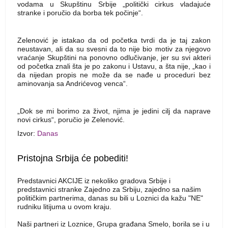
vodama u Skupštinu Srbije „politički cirkus vladajuće
stranke i poručio da borba tek počinje“.
Zelenović je istakao da od početka tvrdi da je taj zakon
neustavan, ali da su svesni da to nije bio motiv za njegovo
vraćanje Skupštini na ponovno odlučivanje, jer su svi akteri
od početka znali šta je po zakonu i Ustavu, a šta nije, „kao i
da nijedan propis ne može da se nađe u proceduri bez
aminovanja sa Andrićevog venca“.
„Dok se mi borimo za život, njima je jedini cilj da naprave
novi cirkus“, poručio je Zelenović.
Izvor:
Danas
Pristojna Srbija će pobediti!
Predstavnici AKCIJE iz nekoliko gradova Srbije i
predstavnici stranke Zajedno za Srbiju, zajedno sa našim
političkim partnerima, danas su bili u Loznici da kažu "NE"
rudniku litijuma u ovom kraju.
Naši partneri iz Loznice, Grupa građana Smelo, borila se i u