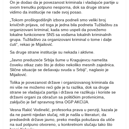
On je dodao da je povezanost kriminala i vladajuće partije u
ovom trenutku potpuno nesporna, dok sa druge strane
vidimo da institucije ne rade svoj posao.
„Tokom prošlogodišnjih izbora podneli smo veliki broj
krivičnih prijava, od toga je jedna bila podneta Tužilaštvu za
organizovani kriminal, kada smo uspeli da povežemo
lokalne funkcionere SNS sa vođama lokalnih kriminalnih
grupa. Tužilaštvo za organizovani kriminal o tome i dalje
ćuti“, rekao je Mijailović.
Sa druge strane institucije su nekada i aktivne.
„Javno preduzeće Srbija šume u Kragujevcu namešta
čoveku otkaz zato što je dobio nekoliko mesnih zajednica.
Slične situacije se dešavaju svuda u Srbiji“, naglasio je
Mijailović.
Tolika je povezanost države i organizovanog kriminala da
mi više ne možemo reći gde je tu razlika, dok sa druge
strane se vladajuća partija i država ne razlikuju i koriste se
državni organi za obračun sa političkim protivnicima,
zaključio je šef spravnog tima OGP AKCIJA.
Vesna Rakić Vodinelić, profesorka prava u penziji, kazala je
da ne pamti nijedan slučaj, niti je našla u literaturi, da
predsednik države javno, preko medija pokušava da utiče
na sud potpuno otvoreno, u konkretnom slučaju tako što