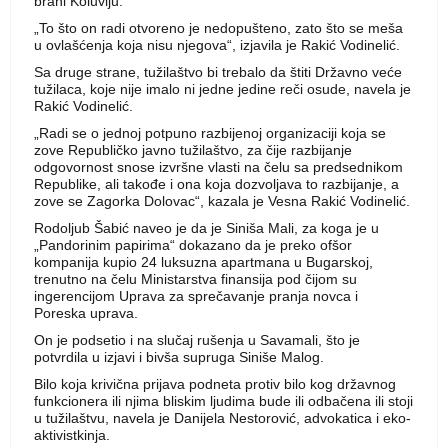
brani Koluviju.
„To što on radi otvoreno je nedopušteno, zato što se meša
u ovlašćenja koja nisu njegova“, izjavila je Rakić Vodinelić.
Sa druge strane, tužilaštvo bi trebalo da štiti Državno veće
tužilaca, koje nije imalo ni jedne jedine reči osude, navela je
Rakić Vodinelić.
„Radi se o jednoj potpuno razbijenoj organizaciji koja se
zove Republičko javno tužilaštvo, za čije razbijanje
odgovornost snose izvršne vlasti na čelu sa predsednikom
Republike, ali takođe i ona koja dozvoljava to razbijanje, a
zove se Zagorka Dolovac“, kazala je Vesna Rakić Vodinelić.
Rodoljub Šabić naveo je da je Siniša Mali, za koga je u
„Pandorinim papirima“ dokazano da je preko ofšor
kompanija kupio 24 luksuzna apartmana u Bugarskoj,
trenutno na čelu Ministarstva finansija pod čijom su
ingerencijom Uprava za sprečavanje pranja novca i
Poreska uprava.
On je podsetio i na slučaj rušenja u Savamali, što je
potvrdila u izjavi i bivša supruga Siniše Malog.
Bilo koja krivična prijava podneta protiv bilo kog državnog
funkcionera ili njima bliskim ljudima bude ili odbačena ili stoji
u tužilaštvu, navela je Danijela Nestorović, advokatica i eko-
aktivistkinja.