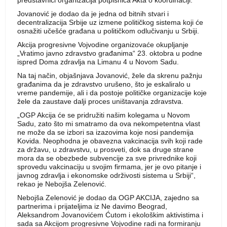
predstavnici organizacija potpisnica Akta o koordinaciji.
Jovanović je dodao da je jedna od bitnih stvari i
decentralizacija Srbije uz izmene političkog sistema koji će
osnažiti učešće građana u političkom odlučivanju u Srbiji.
Akcija progresivne Vojvodine organizovaće okupljanje
„Vratimo javno zdravstvo građanima“ 23. oktobra u podne
ispred Doma zdravlja na Limanu 4 u Novom Sadu.
Na taj način, objašnjava Jovanović, žele da skrenu pažnju
građanima da je zdravstvo urušeno, što je eskaliralo u
vreme pandemije, ali i da postoje političke organizacije koje
žele da zaustave dalji proces uništavanja zdravstva.
„OGP Akcija će se pridružiti našim kolegama u Novom
Sadu, zato što mi smatramo da ova nekompetentna vlast
ne može da se izbori sa izazovima koje nosi pandemija
Kovida. Neophodna je obavezna vakcinacija svih koji rade
za državu, u zdravstvu, u prosveti, dok sa druge strane
mora da se obezbede subvencije za sve privrednike koji
sprovedu vakcinaciju u svojim firmama, jer je ovo pitanje i
javnog zdravlja i ekonomske održivosti sistema u Srbiji“,
rekao je Nebojša Zelenović.
Nebojša Zelenović je dodao da OGP AKCIJA, zajedno sa
partnerima i prijateljima iz Ne davimo Beograd,
Aleksandrom Jovanovićem Ćutom i ekološkim aktivistima i
sada sa Akcijom progresivne Vojvodine radi na formiranju